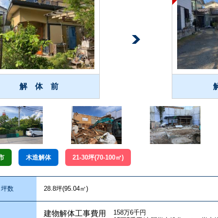
解 体 前
市
木造解体
21-30坪(70-100㎡)
坪数
28.8坪(95.04㎡)
158万6千円
建物解体工事費用