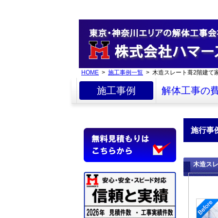
HOME
>
施工事例一覧
> 木造スレート葺2階建て
施工事例
解体工事の
施行事
木造ス