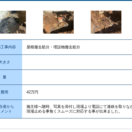
加工事内容
屋根撤去処分・埋設物撤去処分
大きさ
量
費用
42万円
当者から
施主様へ随時、写真を添付し現場より電話にて連絡を取りな
コメント
現場止める事無くスムーズに対応する事が出来ました。