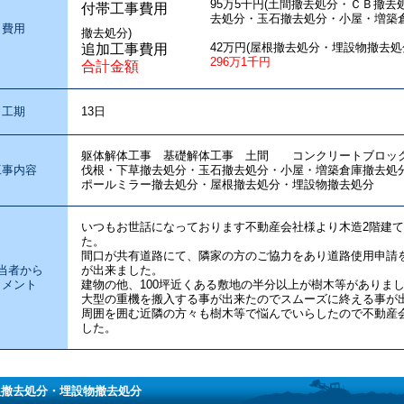
95万5千円(土間撤去処分・ＣＢ撤
付帯工事費用
去処分・玉石撤去処分・小屋・増築
費用
撤去処分)
42万円(屋根撤去処分・埋設物撤去処
追加工事費用
296万1千円
合計金額
工期
13日
躯体解体工事 基礎解体工事 土間 コンクリートブロッ
工事内容
伐根・下草撤去処分・玉石撤去処分・小屋・増築倉庫撤去処
ポールミラー撤去処分・屋根撤去処分・埋設物撤去処分
いつもお世話になっております不動産会社様より木造2階建
た。
間口が共有道路にて、隣家の方のご協力をあり道路使用申請
当者から
が出来ました。
コメント
建物の他、100坪近くある敷地の半分以上が樹木等がありま
大型の重機を搬入する事が出来たのでスムーズに終える事が
周囲を囲む近隣の方々も樹木等で悩んでいらしたので不動産
した。
根撤去処分・埋設物撤去処分