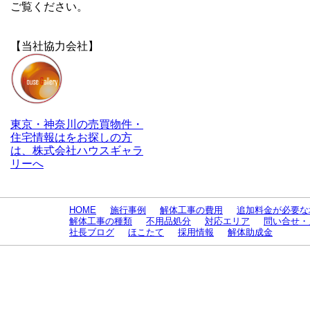
ご覧ください。
【当社協力会社】
東京・神奈川の売買物件・
住宅情報はをお探しの方
は、株式会社ハウスギャラ
リーへ
HOME
施行事例
解体工事の費用
追加料金が必要な
解体工事の種類
不用品処分
対応エリア
問い合せ・
社長ブログ
ほこたて
採用情報
解体助成金