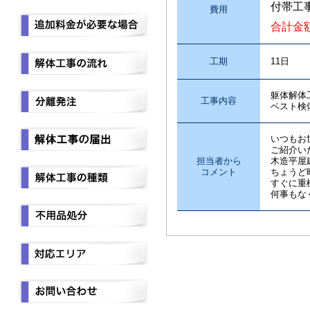
付帯工
費用
合計金
工期
11日
躯体解体
工事内容
ベスト検
いつもお
ご紹介い
担当者から
木造平屋
コメント
ちょうど
すぐに重
何事もな