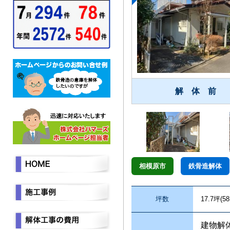
解 体 前
相模原市
鉄骨造解体
坪数
17.7坪(58
建物解