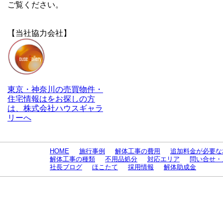
ご覧ください。
【当社協力会社】
東京・神奈川の売買物件・
住宅情報はをお探しの方
は、株式会社ハウスギャラ
リーへ
HOME
施行事例
解体工事の費用
追加料金が必要な
解体工事の種類
不用品処分
対応エリア
問い合せ・
社長ブログ
ほこたて
採用情報
解体助成金