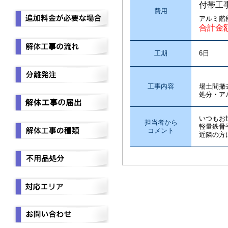
付帯工
費用
アルミ階
合計金
工期
6日
シート
工事内容
場土間撤
処分・ア
いつもお
担当者から
軽量鉄骨
コメント
近隣の方