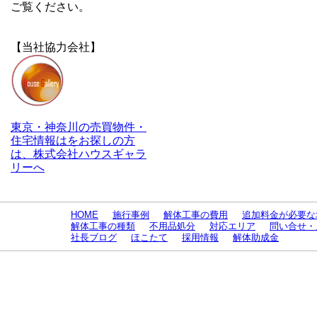
ご覧ください。
【当社協力会社】
東京・神奈川の売買物件・
住宅情報はをお探しの方
は、株式会社ハウスギャラ
リーへ
HOME
施行事例
解体工事の費用
追加料金が必要な
解体工事の種類
不用品処分
対応エリア
問い合せ・
社長ブログ
ほこたて
採用情報
解体助成金