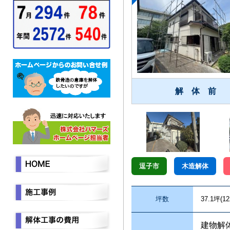
解 体 前
逗子市
木造解体
坪数
37.1坪(12
建物解