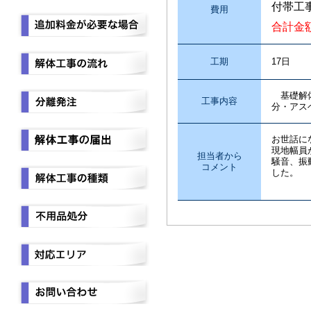
付帯工
費用
合計金
工期
17日
基礎解体
工事内容
分・アス
お世話に
現地幅員
担当者から
騒音、振
コメント
した。