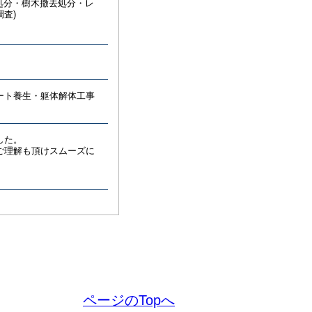
去処分・樹木撤去処分・レ
査)
ト養生・躯体解体工事
した。
ご理解も頂けスムーズに
ページのTopへ