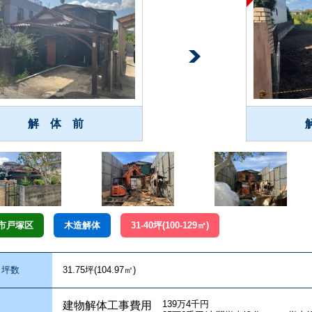
解 体 前
市戸塚区
木造解体
31-40坪(100-129㎡)
坪数
31.75坪(104.97㎡)
139万4千円
建物解体工事費用