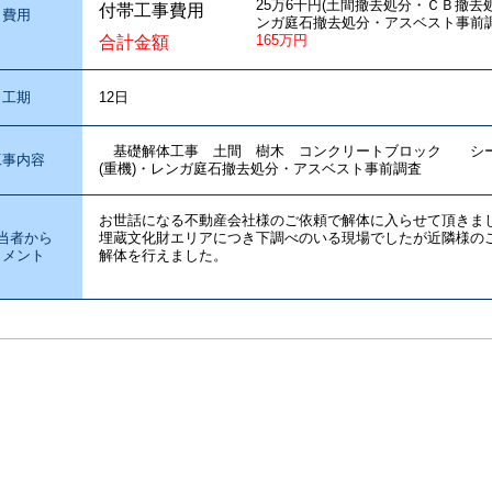
25万6千円(土間撤去処分・ＣＢ撤
付帯工事費用
費用
ンガ庭石撤去処分・アスベスト事前調
165万円
合計金額
工期
12日
基礎解体工事 土間 樹木 コンクリートブロック シー
工事内容
(重機)・レンガ庭石撤去処分・アスベスト事前調査
お世話になる不動産会社様のご依頼で解体に入らせて頂きま
当者から
埋蔵文化財エリアにつき下調べのいる現場でしたが近隣様の
コメント
解体を行えました。