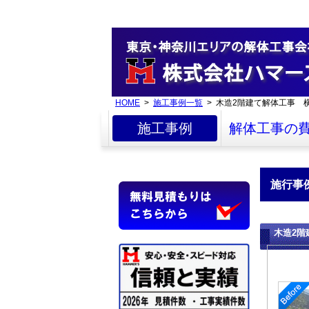
HOME
>
施工事例一覧
> 木造2階建て解体工事 
施工事例
解体工事の
施行事
木造2階