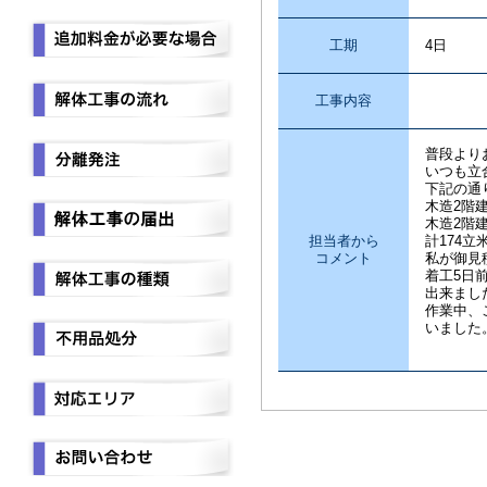
工期
4日
工事内容
不
普段より
いつも立
下記の通
木造2階建
木造2階建
担当者から
計174立
コメント
私が御見
着工5日
出来まし
作業中、
いました