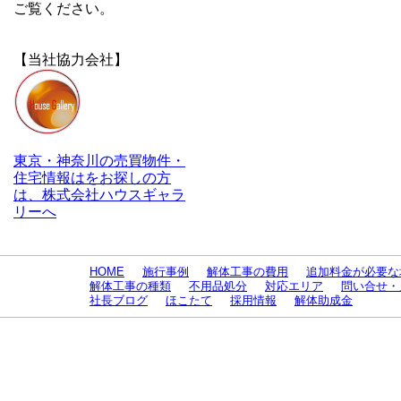
ご覧ください。
【当社協力会社】
東京・神奈川の売買物件・
住宅情報はをお探しの方
は、株式会社ハウスギャラ
リーへ
HOME
施行事例
解体工事の費用
追加料金が必要な
解体工事の種類
不用品処分
対応エリア
問い合せ・
社長ブログ
ほこたて
採用情報
解体助成金