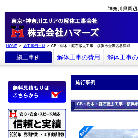
神奈川県周辺
HOME
>
施工事例一覧
> CB・樹木・庭石撤去工事 横浜市金沢区谷津町
施工事例
解体工事の費用
解体工事の
施行事例
CB・樹木・庭石撤去工事 横浜