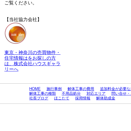
ご覧ください。
【当社協力会社】
東京・神奈川の売買物件・
住宅情報はをお探しの方
は、株式会社ハウスギャラ
リーへ
HOME
施行事例
解体工事の費用
追加料金が必要な
解体工事の種類
不用品処分
対応エリア
問い合せ・
社長ブログ
ほこたて
採用情報
解体助成金