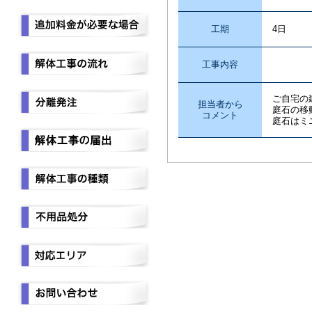
工期
4日
工事内容
CB・
ご自宅の
担当者から
庭石の移
コメント
庭石はミ