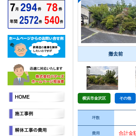
撤去前
横浜市金沢区
その他
坪数
合計金
費用