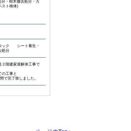
去処分・樹木撤去処分・カ
スト検体)
ブロック シート養生・
去処分
造２階建家屋解体工事で
ての工事と
週間で完了致しました。