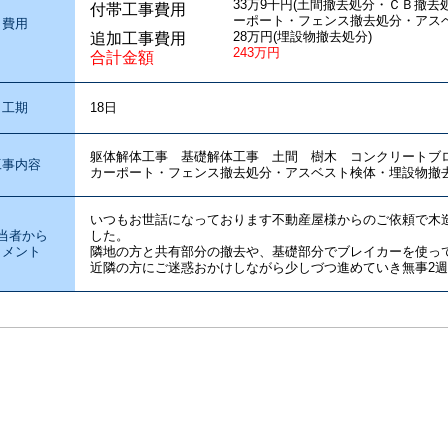
33万9千円(土間撤去処分・ＣＢ撤
付帯工事費用
ーポート・フェンス撤去処分・アスベ
費用
28万円(埋設物撤去処分)
追加工事費用
243万円
合計金額
工期
18日
躯体解体工事 基礎解体工事 土間 樹木 コンクリート
工事内容
カーポート・フェンス撤去処分・アスベスト検体・埋設物撤
いつもお世話になっております不動産屋様からのご依頼で木
当者から
した。
コメント
隣地の方と共有部分の撤去や、基礎部分でブレイカーを使っ
近隣の方にご迷惑おかけしながら少しづつ進めていき無事2