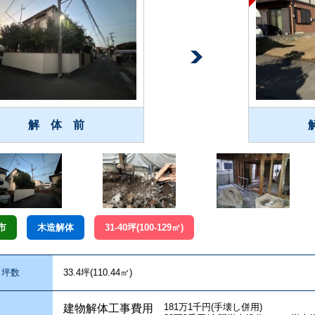
解 体 前
市
木造解体
31-40坪(100-129㎡)
坪数
33.4坪(110.44㎡)
181万1千円(手壊し併用)
建物解体工事費用