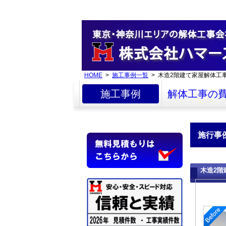
HOME
>
施工事例一覧
> 木造2階建て家屋解体工
施工事例
解体工事の
施行事
木造2階