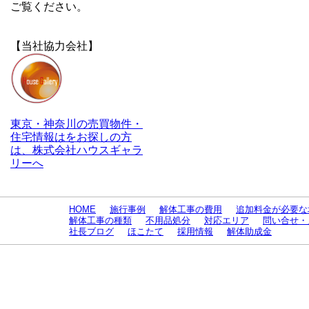
ご覧ください。
【当社協力会社】
東京・神奈川の売買物件・
住宅情報はをお探しの方
は、株式会社ハウスギャラ
リーへ
HOME
施行事例
解体工事の費用
追加料金が必要な
解体工事の種類
不用品処分
対応エリア
問い合せ・
社長ブログ
ほこたて
採用情報
解体助成金