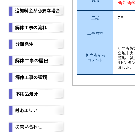
合計金
工期
7日
工事内容
擁壁撤
いつもお
空地中央
担当者から
整地、試
コメント
4トンダ
ました。