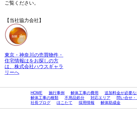
ご覧ください。
【当社協力会社】
東京・神奈川の売買物件・
住宅情報はをお探しの方
は、株式会社ハウスギャラ
リーへ
HOME
施行事例
解体工事の費用
追加料金が必要な
解体工事の種類
不用品処分
対応エリア
問い合せ・
社長ブログ
ほこたて
採用情報
解体助成金