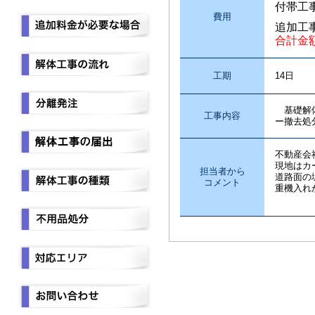
付帯工
費用
追加工
合計金
工期
14日
基礎解体
工事内容
ー撤去処
不動産会
現地はカ
担当者から
道路面の
コメント
重機入れ