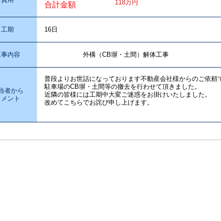
118万円
合計金額
工期
16日
工事内容
外構（CB塀・土間）解体工事
普段よりお世話になっております不動産会社様からのご依頼
駐車場のCB塀・土間等の撤去を行わせて頂きました。
当者から
近隣の皆様には工期中大変ご迷惑をお掛けいたしました。
コメント
改めてこちらでお詫び申し上げます。