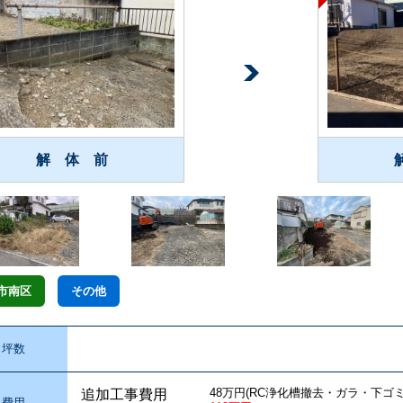
解 体 前
市南区
その他
坪数
48万円(RC浄化槽撤去・ガラ・下ゴミ
追加工事費用
費用