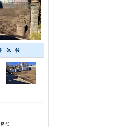
解 体 後
撤去)