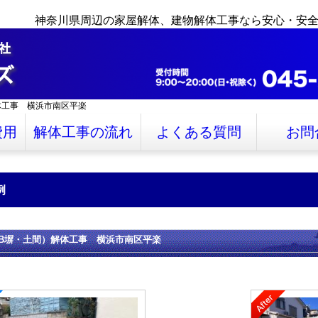
神奈川県周辺の家屋解体、建物解体工事なら安心・安
体工事 横浜市南区平楽
費用
解体工事の流れ
よくある質問
お問
例
B塀・土間）解体工事 横浜市南区平楽