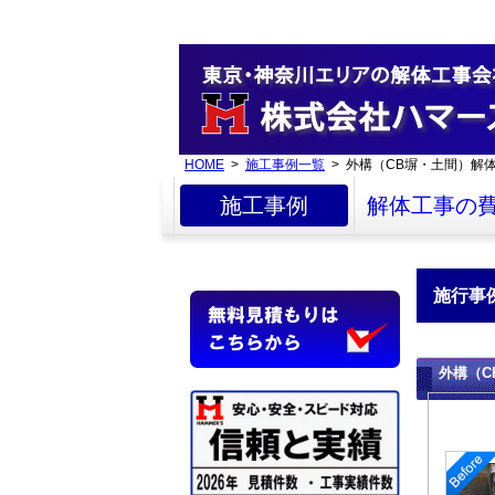
HOME
>
施工事例一覧
> 外構（CB塀・土間）解
施工事例
解体工事の
施行事
外構（C