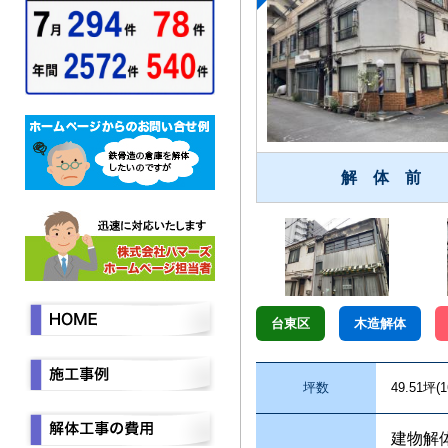
解 体 前
台東区
木造解体
坪数
49.51坪(1
建物解