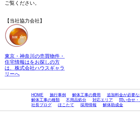
ご覧ください。
【当社協力会社】
東京・神奈川の売買物件・
住宅情報はをお探しの方
は、株式会社ハウスギャラ
リーへ
HOME
施行事例
解体工事の費用
追加料金が必要な
解体工事の種類
不用品処分
対応エリア
問い合せ・
社長ブログ
ほこたて
採用情報
解体助成金