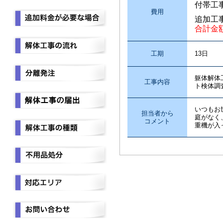
付帯工
費用
追加工
合計金
工期
13日
躯体解体
工事内容
ト検体調
いつもお
担当者から
庭がなく
コメント
重機が入