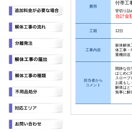
付帯工
費用
管切り詰
合計金
工期
12日
躯体解体
工事内容
体工事・
重機回送
閑静な住
はじめに
スロープ
担当者から
お庭もし
コメント
解体はと
無事に解