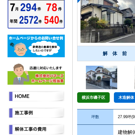
解 体 前
横浜市磯子区
木造解体
坪数
27.99坪(9
建物解