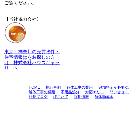
ご覧ください。
【当社協力会社】
東京・神奈川の売買物件・
住宅情報はをお探しの方
は、株式会社ハウスギャラ
リーへ
HOME
施行事例
解体工事の費用
追加料金が必要な
解体工事の種類
不用品処分
対応エリア
問い合せ・
社長ブログ
ほこたて
採用情報
解体助成金