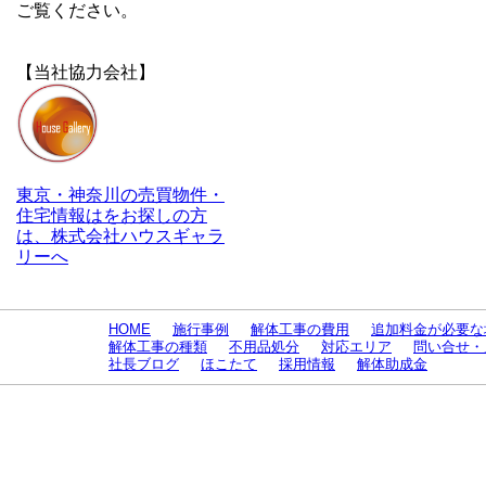
ご覧ください。
【当社協力会社】
東京・神奈川の売買物件・
住宅情報はをお探しの方
は、株式会社ハウスギャラ
リーへ
HOME
施行事例
解体工事の費用
追加料金が必要な
解体工事の種類
不用品処分
対応エリア
問い合せ・
社長ブログ
ほこたて
採用情報
解体助成金