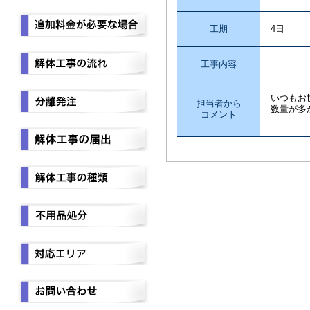
工期
4日
工事内容
不用
いつもお
担当者から
数量が多
コメント