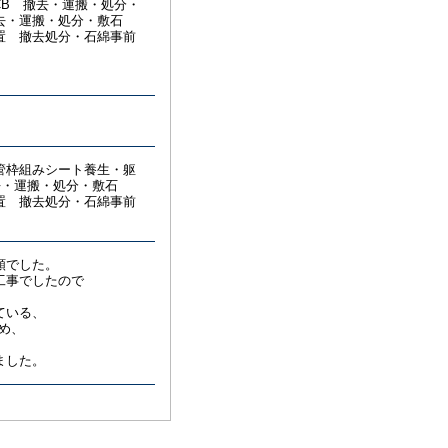
CB 撤去・運搬・処分・
撤去・運搬・処分・敷石
置 撤去処分・石綿事前
枠組みシート養生・躯
撤去・運搬・処分・敷石
置 撤去処分・石綿事前
頼でした。
工事でしたので
ている、
め、
ました。