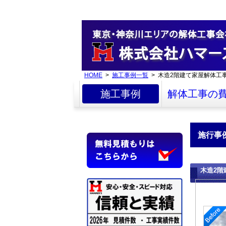
HOME
>
施工事例一覧
> 木造2階建て家屋解体工
施工事例
解体工事の
施行事
木造2