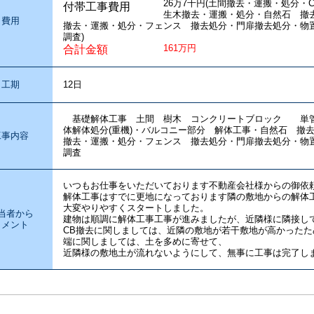
26万7千円(土間撤去・運搬・処分・
付帯工事費用
生木撤去・運搬・処分・自然石 
費用
撤去・運搬・処分・フェンス 撤去処分・門扉撤去処分・物
調査)
161万円
合計金額
工期
12日
基礎解体工事 土間 樹木 コンクリートブロック 単管
体解体処分(重機)・バルコニー部分 解体工事・自然石 
工事内容
撤去・運搬・処分・フェンス 撤去処分・門扉撤去処分・物
調査
いつもお仕事をいただいております不動産会社様からの御依
解体工事はすでに更地になっております隣の敷地からの解体
大変やりやすくスタートしました。
当者から
建物は順調に解体工事工事が進みましたが、近隣様に隣接し
コメント
CB撤去に関しましては、近隣の敷地が若干敷地が高かったた
端に関しましては、土を多めに寄せて、
近隣様の敷地土が流れないようにして、無事に工事は完了し