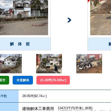
解 体 前
原市
木造解体
21-30坪(70-100㎡)
坪数
28.05坪(92.74㎡)
134万3千円(手壊し併用)
建物解体工事費用