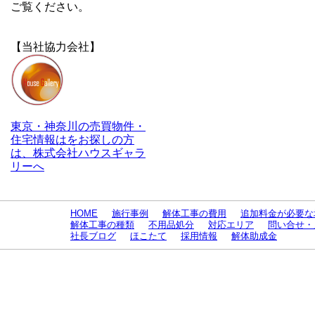
ご覧ください。
【当社協力会社】
東京・神奈川の売買物件・
住宅情報はをお探しの方
は、株式会社ハウスギャラ
リーへ
HOME
施行事例
解体工事の費用
追加料金が必要な
解体工事の種類
不用品処分
対応エリア
問い合せ・
社長ブログ
ほこたて
採用情報
解体助成金