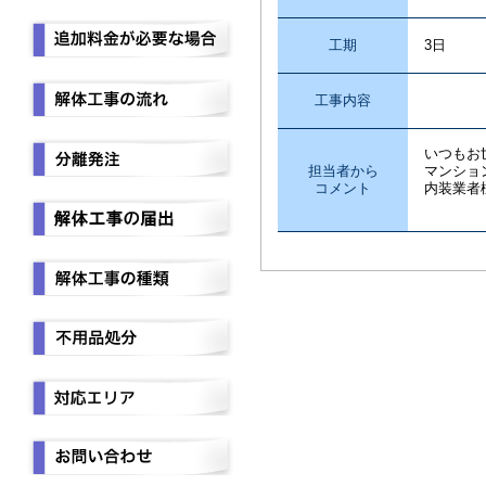
工期
3日
工事内容
残置
いつもお
担当者から
マンショ
コメント
内装業者