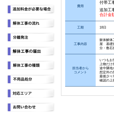
付帯工
費用
追加工
合計金
工期
18日
躯体解体
工事内容
屋 基礎
分・敷石
いつもお
上物だけ
担当者から
途中隣地
コメント
想定外の
最後少々
確認の上