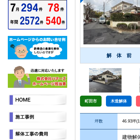
解 体 前
町田市
木造解体
坪数
46.93坪(1
建物解