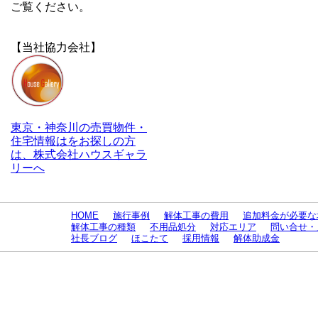
ご覧ください。
【当社協力会社】
東京・神奈川の売買物件・
住宅情報はをお探しの方
は、株式会社ハウスギャラ
リーへ
HOME
施行事例
解体工事の費用
追加料金が必要な
解体工事の種類
不用品処分
対応エリア
問い合せ・
社長ブログ
ほこたて
採用情報
解体助成金