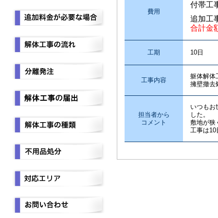
付帯工
費用
追加工
合計金
工期
10日
躯体解体
工事内容
擁壁撤去
いつもお
担当者から
した。
コメント
敷地が狭
工事は1