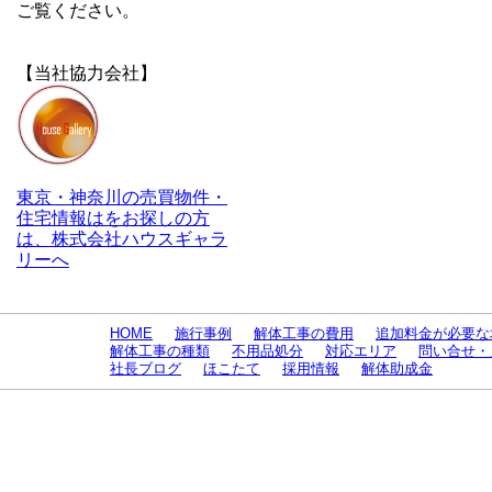
ご覧ください。
【当社協力会社】
東京・神奈川の売買物件・
住宅情報はをお探しの方
は、株式会社ハウスギャラ
リーへ
HOME
施行事例
解体工事の費用
追加料金が必要な
解体工事の種類
不用品処分
対応エリア
問い合せ・
社長ブログ
ほこたて
採用情報
解体助成金