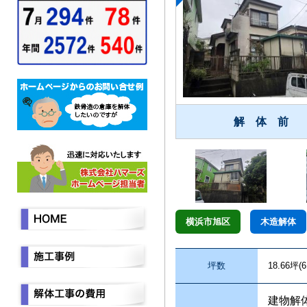
解 体 前
横浜市旭区
木造解体
坪数
18.66坪(6
建物解