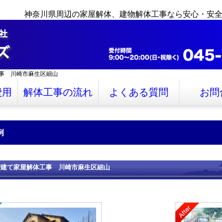
神奈川県周辺の家屋解体、建物解体工事なら安心・安
事 川崎市麻生区細山
費用
解体工事の流れ
よくある質問
お問
例
階建て家屋解体工事 川崎市麻生区細山