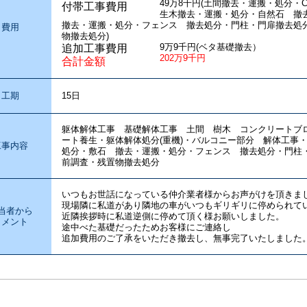
49万8千円(土間撤去・運搬・処分・
付帯工事費用
生木撤去・運搬・処分・自然石 
撤去・運搬・処分・フェンス 撤去処分・門柱・門扉撤去処
費用
物撤去処分)
9万9千円(ベタ基礎撤去）
追加工事費用
202万9千円
合計金額
工期
15日
躯体解体工事 基礎解体工事 土間 樹木 コンクリート
ート養生・躯体解体処分(重機)・バルコニー部分 解体工事
工事内容
処分・敷石 撤去・運搬・処分・フェンス 撤去処分・門柱
前調査・残置物撤去処分
いつもお世話になっている仲介業者様からお声がけを頂きま
現場隣に私道があり隣地の車がいつもギリギリに停められて
当者から
近隣挨拶時に私道逆側に停めて頂く様お願いしました。
コメント
途中べた基礎だったためお客様にご連絡し
追加費用のご了承をいただき撤去し、無事完了いたしました