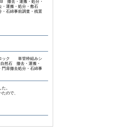
CB 撤去・運搬・処分・
撤去・運搬・処分・敷石
分・石綿事前調査・残置
ブロック 単管枠組みシ
・自然石 撤去・運搬・
・門扉撤去処分・石綿事
した。
いたので、
。