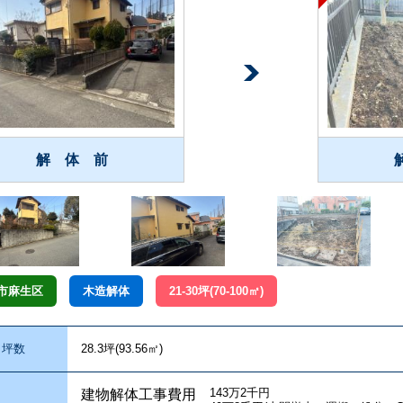
解 体 前
市麻生区
木造解体
21-30坪(70-100㎡)
坪数
28.3坪(93.56㎡)
143万2千円
建物解体工事費用