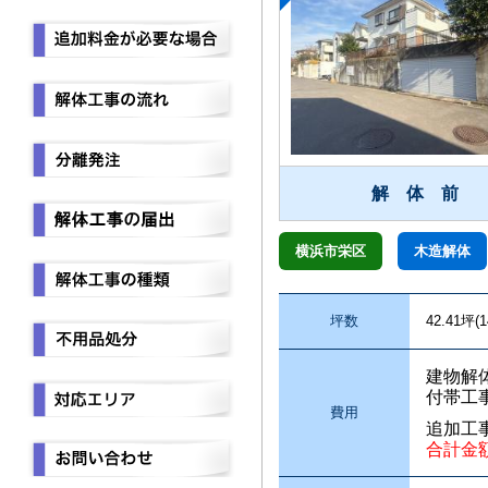
解 体 前
横浜市栄区
木造解体
坪数
42.41坪(1
建物解
付帯工
費用
追加工
合計金