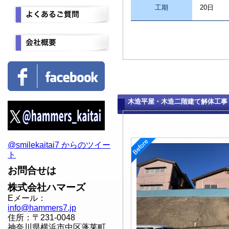
工期
20日
木造平屋・木造二階建て解体工事
@smilekaitai7 からのツイー
ト
お問合せは
株式会社ハマーズ
Eメール：
info@hammers7.jp
住所：〒231-0048
神奈川県横浜市中区蓬莱町