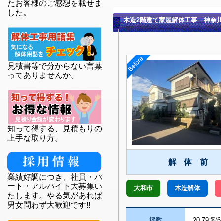
たお客様のご感想を載せま
した。
木造2階建て家屋解体工事 神奈
見積書等で分からない言葉
ってありませんか。
知って得する、見積もりの
上手な取り方。
解 体 前
業績好調につき、社員・パ
ート・アルバイト大募集い
大和市
木造解体
たします。やる気があれば
男女問わず大歓迎です!!
坪数
20.79坪(6