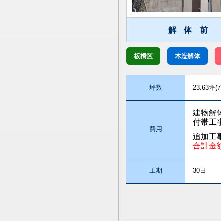
解 体 前
板橋区
木造解体
坪数
23.63坪(7
建物解
付帯工
費用
追加工
合計金
工期
30日