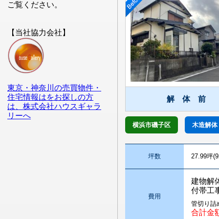
ご覧ください。
【当社協力会社】
東京・神奈川の売買物件・
住宅情報はをお探しの方
解 体 前
は、株式会社ハウスギャラ
リーへ
横浜市磯子区
木造解体
坪数
27.99坪(9
建物解
付帯工
費用
管切り詰
合計金