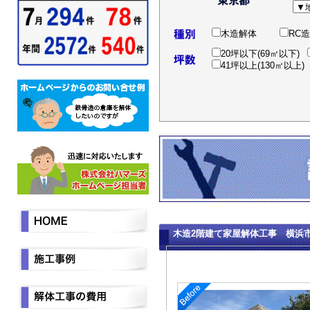
木造解体
RC
20坪以下(69㎡以下)
41坪以上(130㎡以上)
木造2階建て家屋解体工事 横浜