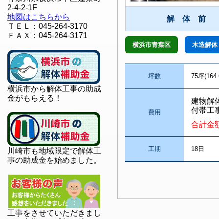
2-4-2-1F
地図はこちらから
解 体 前
ＴＥＬ：045-264-3170
ＦＡＸ：045-264-3171
横浜市青葉区
木造解体
坪数
75坪(164
横浜市から解体工事の助成
金がもらえる！
建物解
付帯工
費用
合計金
工期
18日
川崎市も地域限定で解体工
事の助成金を始めました。
工事をさせていただきまし