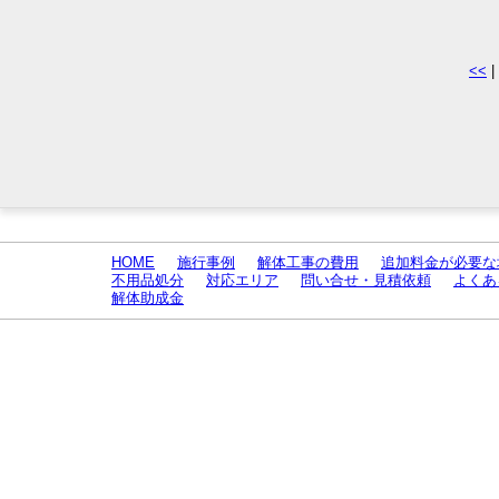
<<
|
HOME
施行事例
解体工事の費用
追加料金が必要な
不用品処分
対応エリア
問い合せ・見積依頼
よくあ
解体助成金