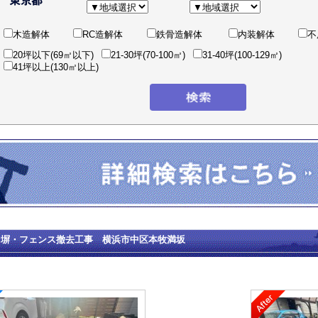
木造解体
RC造解体
鉄骨造解体
内装解体
不
20坪以下(69㎡以下)
21-30坪(70-100㎡)
31-40坪(100-129㎡)
41坪以上(130㎡以上)
ク塀・フェンス撤去工事 横浜市中区本牧満坂