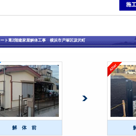
レート葺2階建家屋解体工事 横浜市戸塚区汲沢町
解 体 前