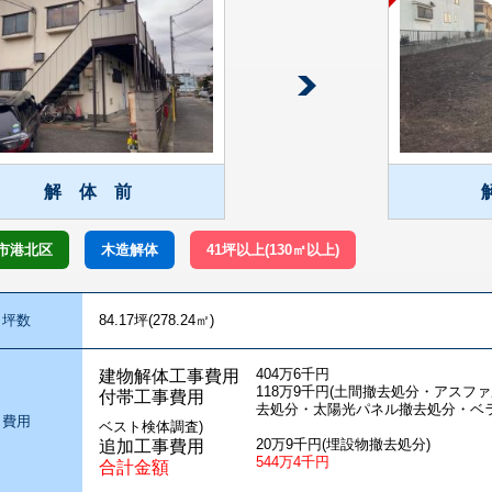
解 体 前
市港北区
木造解体
41坪以上(130㎡以上)
坪数
84.17坪(278.24㎡)
404万6千円
建物解体工事費用
118万9千円(土間撤去処分・アスフ
付帯工事費用
去処分・太陽光パネル撤去処分・ベ
費用
ベスト検体調査)
20万9千円(埋設物撤去処分)
追加工事費用
544万4千円
合計金額