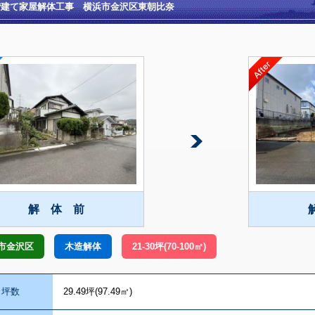
階建て家屋解体工事 横浜市金沢区東朝比奈
解 体 前
市金沢区
木造解体
21-30坪(70-100㎡)
坪数
29.49坪(97.49㎡)