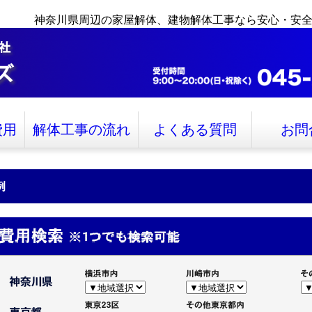
神奈川県周辺の家屋解体、建物解体工事なら安心・安
費用
解体工事の流れ
よくある質問
お問
例