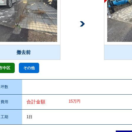
撤去前
市中区
その他
坪数
15万円
合計金額
費用
工期
1日