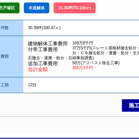
市戸塚区
木造解体
21-30坪(70-100㎡)
坪数
30.39坪(100.47㎡)
169万8千円
建物解体工事費用
37万5千円(スレート屋根材撤去処
付帯工事費用
分・ＣＢ撤去処分・運搬・処分・生
費用
石撤去・運搬・処分・石綿事前調査)
58万(アスベスト除去工事)
追加工事費用
265万3千円
合計金額
工期
12日