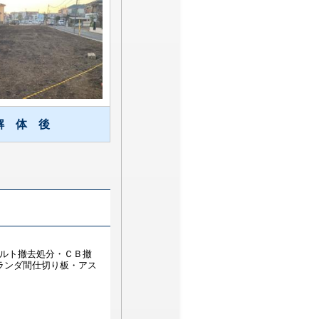
解 体 後
ァルト撤去処分・ＣＢ撤
ランダ間仕切り板・アス