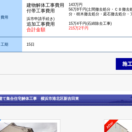
143万円
建物解体工事費用
56万8千円(土間撤去処分・ＣＢ撤
付帯工事費用
分・樹木撤去処分・庭石撤去処分・
費用
浜市申請手続き)
15万4千円(石綿除去工事)
追加工事費用
215万2千円
合計金額
工期
15日
階建て集合住宅解体工事 横浜市港北区新吉田東