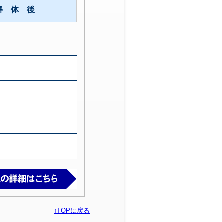
解 体 後
↑TOPに戻る