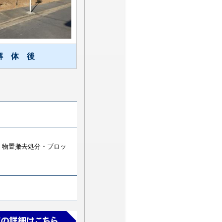
解 体 後
B・物置撤去処分・ブロッ