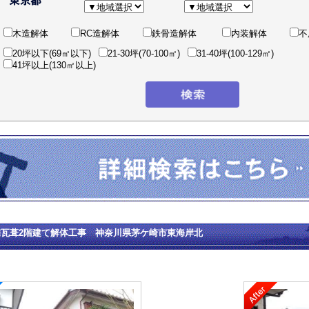
木造解体
RC造解体
鉄骨造解体
内装解体
不
20坪以下(69㎡以下)
21-30坪(70-100㎡)
31-40坪(100-129㎡)
41坪以上(130㎡以上)
宅瓦葺2階建て解体工事 神奈川県茅ケ崎市東海岸北