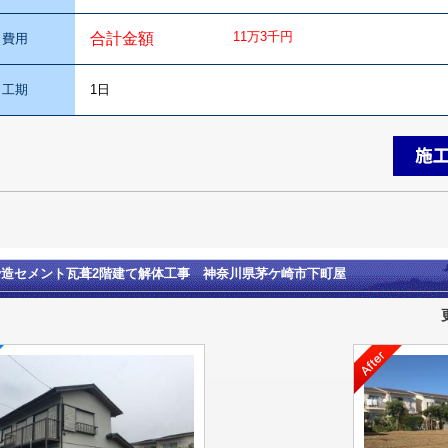
11万3千円
合計金額
費用
工期
1日
骨造セメント瓦葺2階建て解体工事 神奈川県茅ケ崎市下町屋