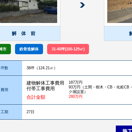
解 体 前
崎市
鉄骨造解体
31-40坪(100-129㎡)
坪数
38坪（124.21㎡）
187万円
建物解体工事費用
93万円（土間・樹木・CB・化粧C
付帯工事費用
費用
ク塀設置）
280万円
合計金額
工期
27日