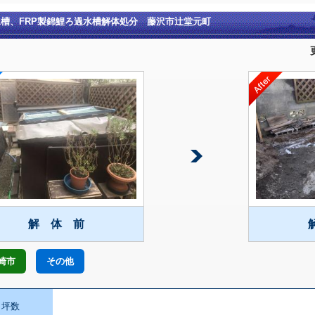
水槽、FRP製錦鯉ろ過水槽解体処分 藤沢市辻堂元町
解 体 前
崎市
その他
坪数