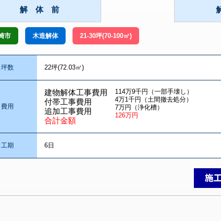
解 体 前
崎市
木造解体
21-30坪(70-100㎡)
坪数
22坪(72.03㎡)
114万9千円（一部手壊し）
建物解体工事費用
4万1千円（土間撤去処分）
付帯工事費用
費用
7万円（浄化槽）
追加工事費用
126万円
合計金額
工期
6日