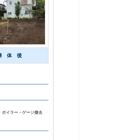
解 体 後
扉・ボイラー・ゲージ撤去