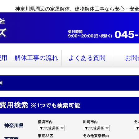
神奈川県周辺の家屋解体、建物解体工事なら安心・安
費用
解体工事の流れ
よくある質問
お問
例