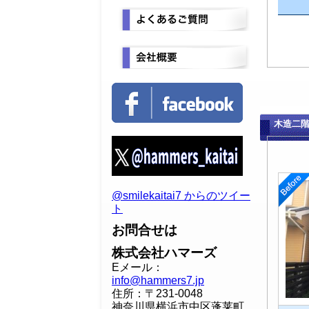
木造二
@smilekaitai7 からのツイー
ト
お問合せは
株式会社ハマーズ
Eメール：
info@hammers7.jp
住所：〒231-0048
神奈川県横浜市中区蓬莱町