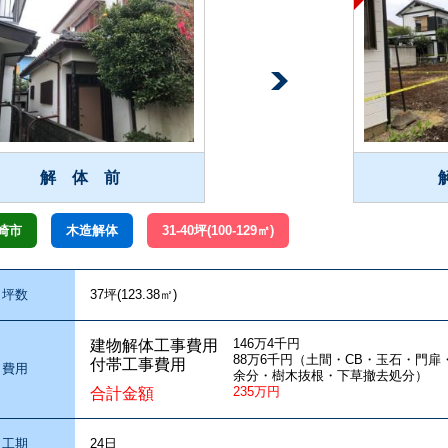
解 体 前
崎市
木造解体
31-40坪(100-129㎡)
坪数
37坪(123.38㎡)
146万4千円
建物解体工事費用
88万6千円（土間・CB・玉石・門
付帯工事費用
費用
余分・樹木抜根・下草撤去処分）
235万円
合計金額
工期
24日