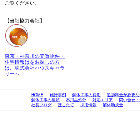
ご覧ください。
【当社協力会社】
東京・神奈川の売買物件・
住宅情報はをお探しの方
は、株式会社ハウスギャラ
リーへ
HOME
施行事例
解体工事の費用
追加料金が必要な
解体工事の種類
不用品処分
対応エリア
問い合せ・
社長ブログ
ほこたて
採用情報
解体助成金