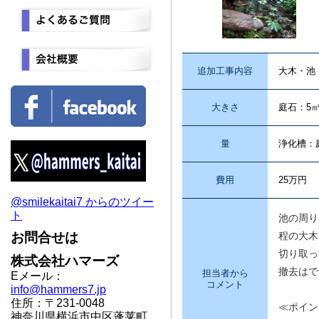
追加工事内容
大木・池
大きさ
庭石：5㎥
量
浄化槽：
費用
25万円
@smilekaitai7 からのツイー
ト
池の周り
お問合せは
程の大木
切り取っ
株式会社ハマーズ
撤去はで
担当者から
Eメール：
コメント
info@hammers7.jp
住所：〒231-0048
≪ポイン
神奈川県横浜市中区蓬莱町