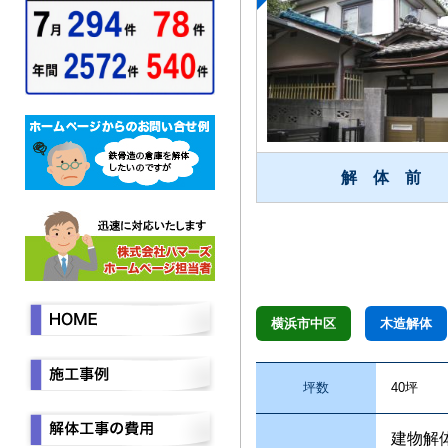
解 体 前
横浜市中区
木造解体
坪数
40坪
建物解