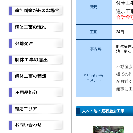
付帯工
費用
追加工
合計金
工期
24日
躯体解体
工事内容
池 庭石
不動産会
機での作
担当者から
コメント
か月近く
無事に工
大木・池・庭石撤去工事