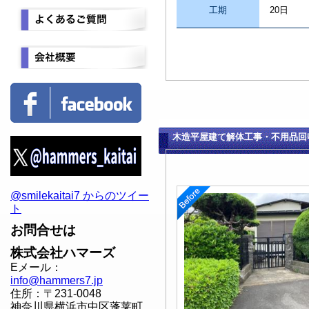
工期
20日
木造平屋建て解体工事・不用品回
@smilekaitai7 からのツイー
ト
お問合せは
株式会社ハマーズ
Eメール：
info@hammers7.jp
住所：〒231-0048
神奈川県横浜市中区蓬莱町