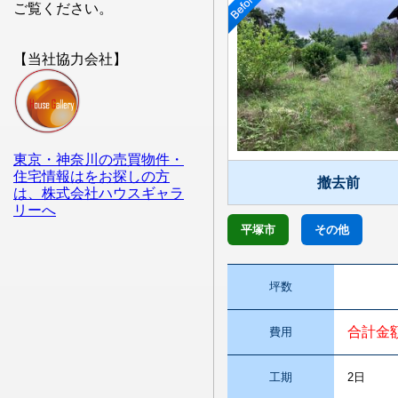
ご覧ください。
【当社協力会社】
東京・神奈川の売買物件・
住宅情報はをお探しの方
撤去前
は、株式会社ハウスギャラ
リーへ
平塚市
その他
坪数
合計金
費用
工期
2日