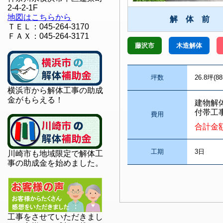
2-4-2-1F
地図はこちらから
解 体 前
ＴＥＬ：045-264-3170
ＦＡＸ：045-264-3171
藤沢市
木造解体
坪数
26.8坪(88
横浜市から解体工事の助成
金がもらえる！
建物解
付帯工
費用
合計金
工期
3日
川崎市も地域限定で解体工
事の助成金を始めました。
工事をさせていただきまし