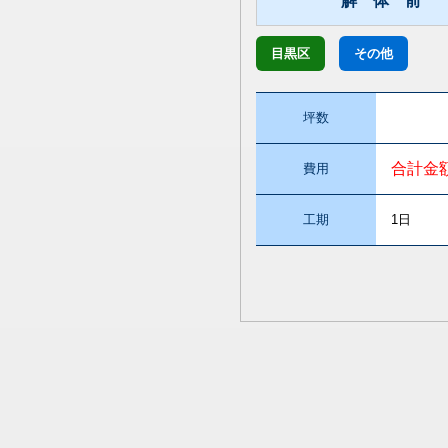
解 体 前
目黒区
その他
坪数
合計金
費用
工期
1日