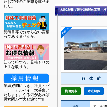
たお客様のご感想を載せま
した。
木造2階建て建物3棟解体工事 
見積書等で分からない言葉
ってありませんか。
知って得する、見積もりの
上手な取り方。
解 体 前
業績好調につき、社員・パ
ート・アルバイト大募集い
横須賀市
木造解体
たします。やる気があれば
男女問わず大歓迎です!!
坪数
91.3坪(30