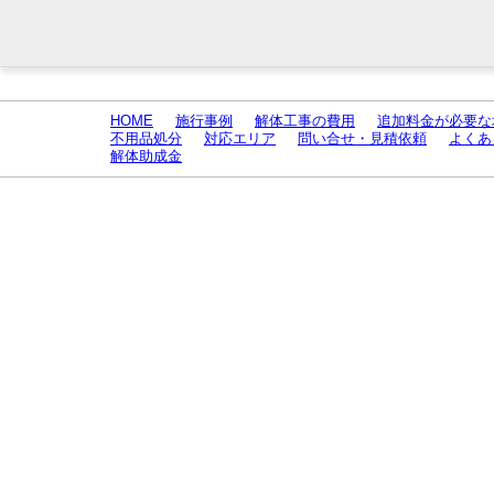
HOME
施行事例
解体工事の費用
追加料金が必要な
不用品処分
対応エリア
問い合せ・見積依頼
よくあ
解体助成金