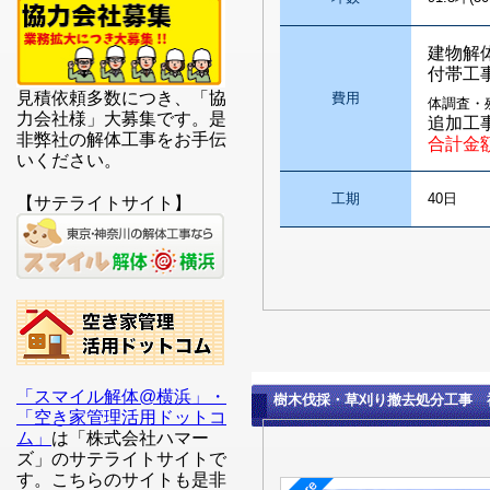
建物解
付帯工
見積依頼多数につき、「協
費用
体調査・
力会社様」大募集です。是
追加工
非弊社の解体工事をお手伝
合計金
いください。
工期
40日
【サテライトサイト】
「スマイル解体@横浜」・
樹木伐採・草刈り撤去処分工事 
「空き家管理活用ドットコ
ム」
は「株式会社ハマー
ズ」のサテライトサイトで
す。こちらのサイトも是非