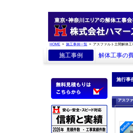
HOME
>
施工事例一覧
> アスファルト土間解体工
施工事例
解体工事の
施行事
アスフ