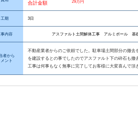
29万円
合計金額
工期
3日
工事内容
アスファルト土間解体工事 アルミポール 基礎
不動産業者からのご依頼でした。駐車場土間部分の撤去
当者から
を建設するとの事でしたのでアスファルト下の砕石も撤
コメント
工事は何事もなく無事に完了してお客様に大変喜んで頂