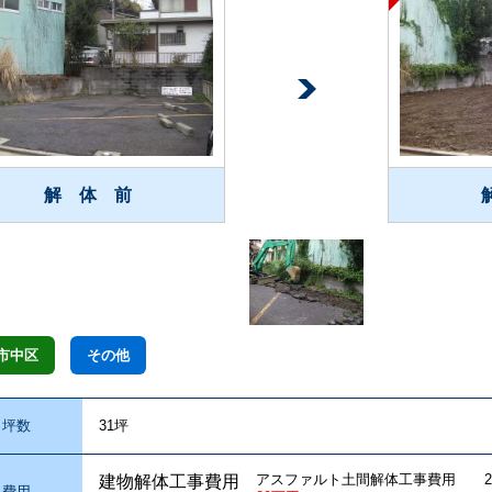
解 体 前
市中区
その他
坪数
31坪
アスファルト土間解体工事費用 2
建物解体工事費用
費用