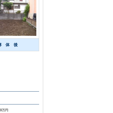
解 体 後
9万円