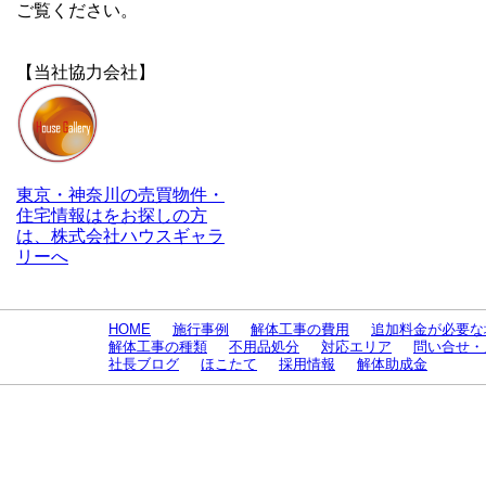
ご覧ください。
【当社協力会社】
東京・神奈川の売買物件・
住宅情報はをお探しの方
は、株式会社ハウスギャラ
リーへ
HOME
施行事例
解体工事の費用
追加料金が必要な
解体工事の種類
不用品処分
対応エリア
問い合せ・
社長ブログ
ほこたて
採用情報
解体助成金