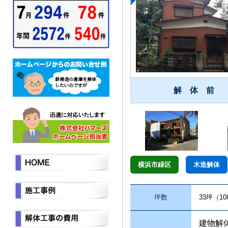
解 体 前
横浜市緑区
木造解体
坪数
33坪（1
建物解