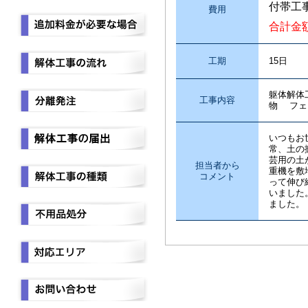
付帯工
費用
合計金
工期
15日
躯体解体
工事内容
物 フェ
いつもお
常、土の
芸用の土
担当者から
重機を敷
コメント
って伸び
いました
ました。