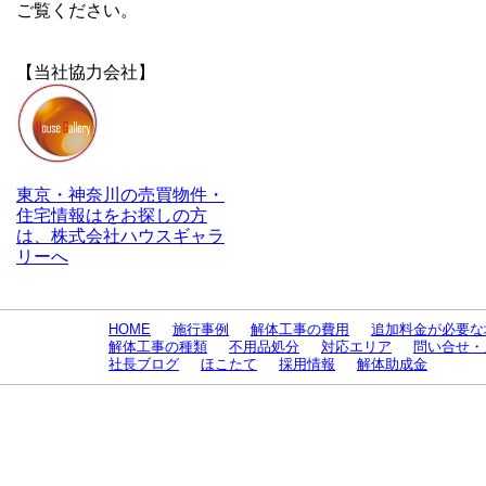
ご覧ください。
【当社協力会社】
東京・神奈川の売買物件・
住宅情報はをお探しの方
は、株式会社ハウスギャラ
リーへ
HOME
施行事例
解体工事の費用
追加料金が必要な
解体工事の種類
不用品処分
対応エリア
問い合せ・
社長ブログ
ほこたて
採用情報
解体助成金