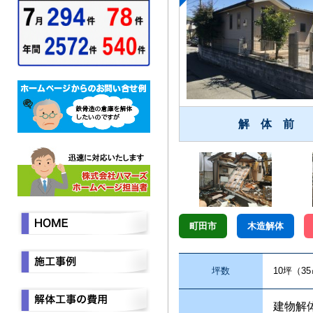
解 体 前
町田市
木造解体
坪数
10坪（3
建物解