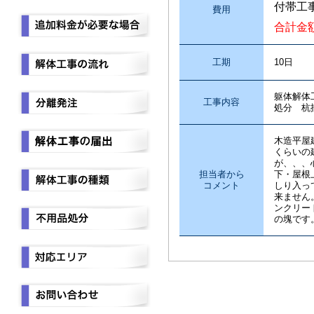
付帯工
費用
合計金
工期
10日
躯体解
工事内容
処分 杭
木造平屋
くらいの
が、、、
担当者から
下・屋根
コメント
しり入っ
来ません
ンクリー
の塊です