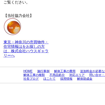
ご覧ください。
【当社協力会社】
東京・神奈川の売買物件・
住宅情報はをお探しの方
は、株式会社ハウスギャラ
リーへ
HOME
施行事例
解体工事の費用
追加料金が必要な
解体工事の種類
不用品処分
対応エリア
問い合せ・
社長ブログ
ほこたて
採用情報
解体助成金