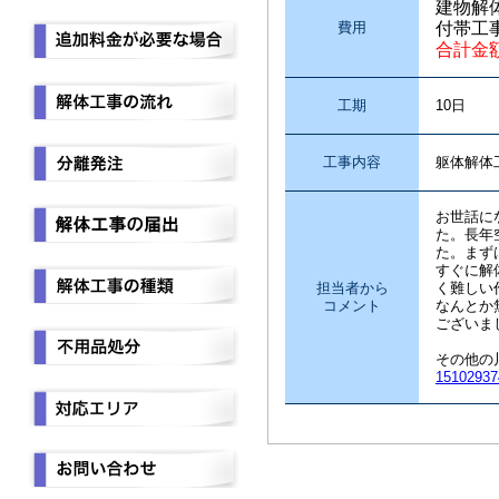
建物解
費用
付帯工
合計金
工期
10日
工事内容
躯体解
お世話に
た。長年
た。まず
すぐに解
担当者から
く難しい
コメント
なんとか
ございま
その他の
15102937