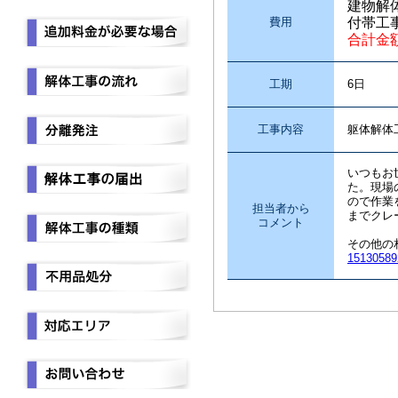
建物解
費用
付帯工
合計金
工期
6日
工事内容
躯体解体
いつもお
た。現場
ので作業
担当者から
までクレ
コメント
その他の
15130589