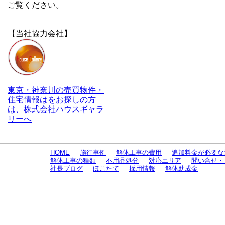
ご覧ください。
【当社協力会社】
東京・神奈川の売買物件・
住宅情報はをお探しの方
は、株式会社ハウスギャラ
リーへ
HOME
施行事例
解体工事の費用
追加料金が必要な
解体工事の種類
不用品処分
対応エリア
問い合せ・
社長ブログ
ほこたて
採用情報
解体助成金