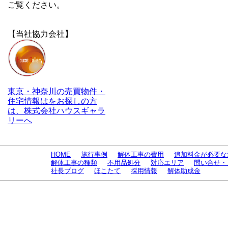
ご覧ください。
【当社協力会社】
東京・神奈川の売買物件・
住宅情報はをお探しの方
は、株式会社ハウスギャラ
リーへ
HOME
施行事例
解体工事の費用
追加料金が必要な
解体工事の種類
不用品処分
対応エリア
問い合せ・
社長ブログ
ほこたて
採用情報
解体助成金