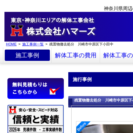
神奈川県周辺
HOME
>
施工事例一覧
> 残置物撤去処分 川崎市中原区下小田中
施工事例
解体工事の費用
解体工事の
施行事例
残置物撤去処分 川崎市中原区