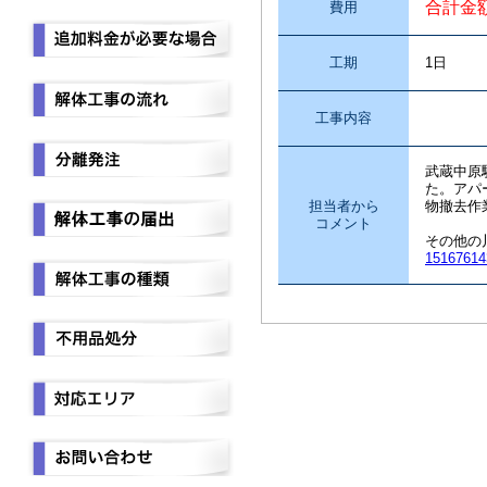
合計金
費用
工期
1日
工事内容
屋内
武蔵中原
た。アパ
担当者から
物撤去作
コメント
その他の
15167614