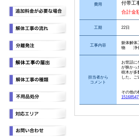
付帯工
費用
合計金
工期
22日
躯体解体
工事内容
物 浄
お世話に
が狭かっ
樹木が多
担当者から
した。ご
コメント
その他の
15168547