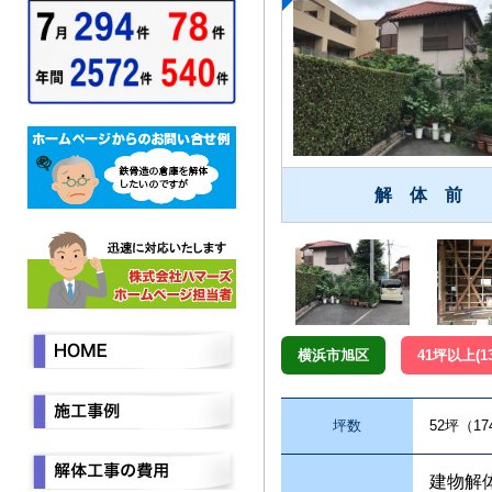
解 体 前
横浜市旭区
41坪以上(1
坪数
52坪（1
建物解