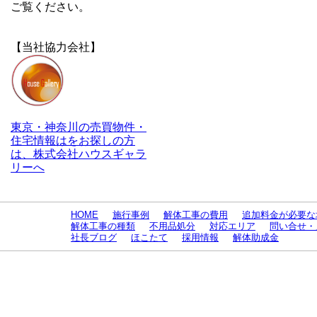
ご覧ください。
【当社協力会社】
東京・神奈川の売買物件・
住宅情報はをお探しの方
は、株式会社ハウスギャラ
リーへ
HOME
施行事例
解体工事の費用
追加料金が必要な
解体工事の種類
不用品処分
対応エリア
問い合せ・
社長ブログ
ほこたて
採用情報
解体助成金