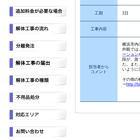
工期
1日
工事内容
横浜市内
外観では
ーション
段が、急
た。また
担当者から
いように
コメント
その他の
⇒
http://