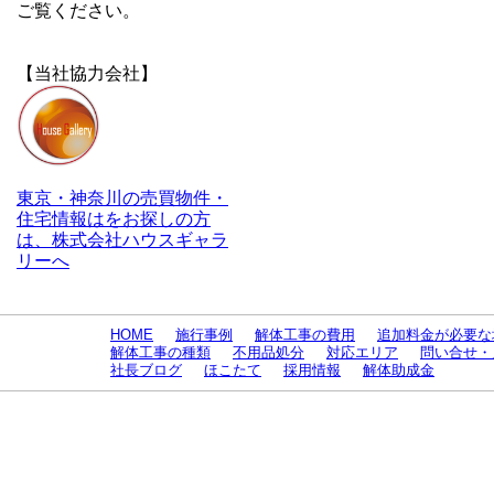
ご覧ください。
【当社協力会社】
東京・神奈川の売買物件・
住宅情報はをお探しの方
は、株式会社ハウスギャラ
リーへ
HOME
施行事例
解体工事の費用
追加料金が必要な
解体工事の種類
不用品処分
対応エリア
問い合せ・
社長ブログ
ほこたて
採用情報
解体助成金