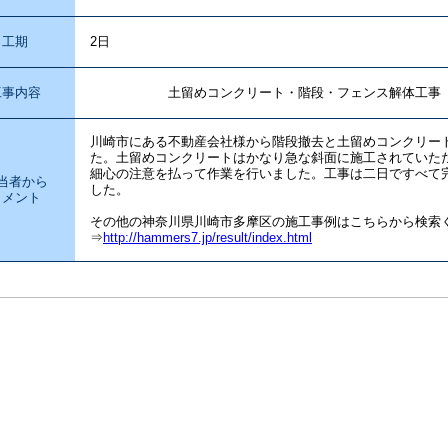
工期
2日
工事内容
土留めコンクリート・階段・フェンス解体工事
川崎市にある不動産会社様から階段撤去と土留めコンクリー
た。土留めコンクリートはかなり急な斜面に施工されていた
細心の注意を払って作業を行いました。工事は二日ですべて
当者から
した。
コメント
その他の神奈川県川崎市多摩区の施工事例はこちらから検索
⇒
http://hammers7.jp/result/index.html