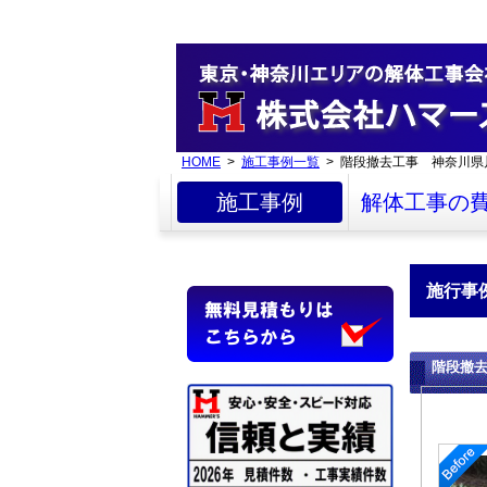
HOME
>
施工事例一覧
> 階段撤去工事 神奈川県
施工事例
解体工事の
施行事
階段撤