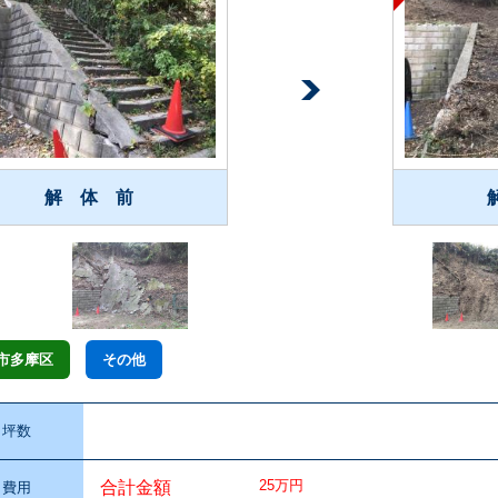
解 体 前
市多摩区
その他
坪数
25万円
合計金額
費用