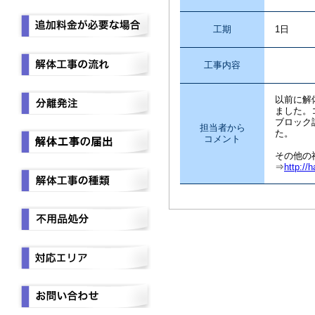
工期
1日
工事内容
コンク
以前に解
ました。
ブロック
担当者から
た。
コメント
その他の
⇒
http://