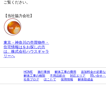
ご覧ください。
【当社協力会社】
東京・神奈川の売買物件・
住宅情報はをお探しの方
は、株式会社ハウスギャラ
リーへ
HOME
施行事例
解体工事の費用
追加料金が必要な
解体工事の種類
不用品処分
対応エリア
問い合せ・
社長ブログ
ほこたて
採用情報
解体助成金