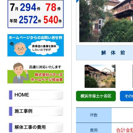
解 体 前
横浜市保土ケ谷区
その
坪数
合計金
費用