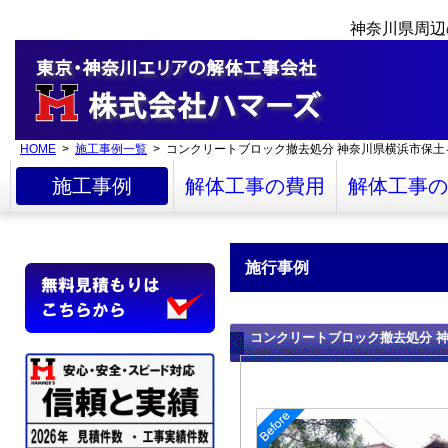
神奈川県周辺
HOME
>
施工事例一覧
> コンクリートブロック撤去処分 神奈川県横浜市保土
施工事例
解体工事の費用
解体工事の
施行事例
コンクリートブロック撤去処分 