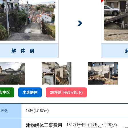
解 体 前
市中区
木造解体
20坪以下(69㎡以下)
坪数
14坪(47.67㎡)
132万1千円（手壊し・手運び）
建物解体工事費用