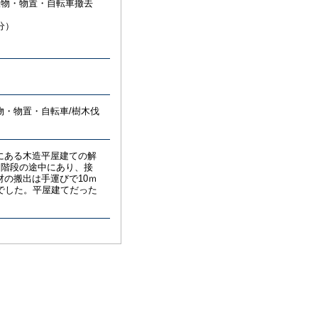
置物・物置・自転車撤去
分）
・物置・自転車/樹木伐
にある木造平屋建ての解
る階段の途中にあり、接
の搬出は手運びで10ｍ
でした。平屋建てだった