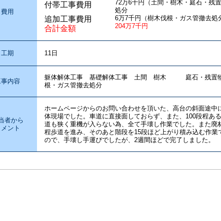
72万6千円（土間・樹木・庭石・残
付帯工事費用
処分
費用
6万7千円（樹木伐根・ガス管撤去処
追加工事費用
204万7千円
合計金額
工期
11日
躯体解体工事 基礎解体工事 土間 樹木 庭石・残置物
工事内容
根・ガス管撤去処分
ホームページからのお問い合わせを頂いた、高台の斜面途中
体現場でした。車道に直接面しておらず、また、100段程あ
当者から
道も狭く重機が入らない為、全て手壊し作業でした。また廃材
コメント
程歩道を進み、そのあと階段を15段ほど上がり積み込む作業
ので、手壊し手運びでしたが、2週間ほどで完了しました。