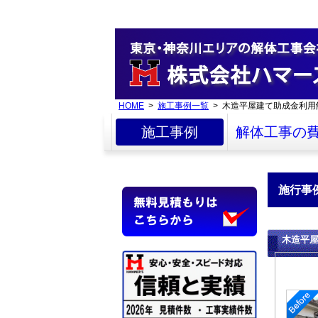
HOME
>
施工事例一覧
> 木造平屋建て助成金利用
施工事例
解体工事の
施行事
木造平