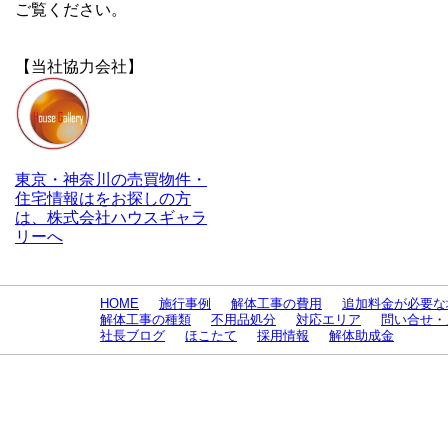
ご覧ください。
【当社協力会社】
東京・神奈川の売買物件・
住宅情報はをお探しの方
は、株式会社ハウスギャラ
リーへ
HOME
施行事例
解体工事の費用
追加料金が必要な
解体工事の種類
不用品処分
対応エリア
問い合せ・
社長ブログ
ほこたて
採用情報
解体助成金