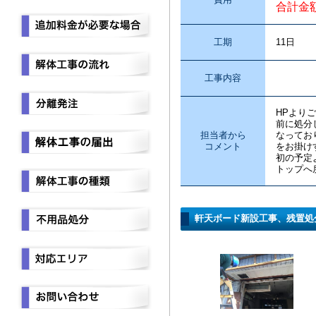
合計金
工期
11日
工事内容
内装解
HPより
前に処分
担当者から
なってお
コメント
をお掛け
初の予定
トップへ
軒天ボード新設工事、残置処