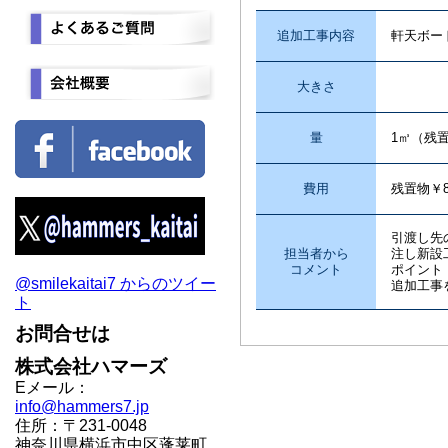
追加工事内容
軒天ボー
大きさ
量
1㎥（残置
費用
残置物￥8,
引渡し先
担当者から
注し新設
コメント
ポイント
@smilekaitai7 からのツイー
追加工事
ト
お問合せは
株式会社ハマーズ
Eメール：
info@hammers7.jp
住所：〒231-0048
神奈川県横浜市中区蓬莱町