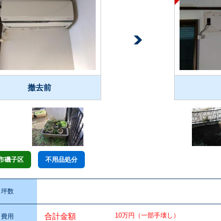
撤去前
市磯子区
不用品処分
坪数
10万円（一部手壊し）
合計金額
費用