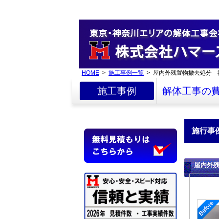
HOME
>
施工事例一覧
> 屋内外残置物撤去処分 
施工事例
解体工事の
施行事
屋内外