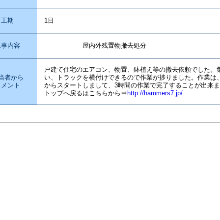
工期
1日
工事内容
屋内外残置物撤去処分
戸建て住宅のエアコン、物置、鉢植え等の撤去依頼でした。
当者から
い、トラックを横付けできるので作業が捗りました。作業は、
コメント
からスタートしまして、3時間の作業で完了することが出来
トップへ戻るはこちらから⇒
http://hammers7.jp/