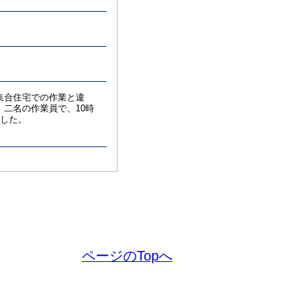
集合住宅での作業と違
二名の作業員で、10時
ました。
ページのTopへ