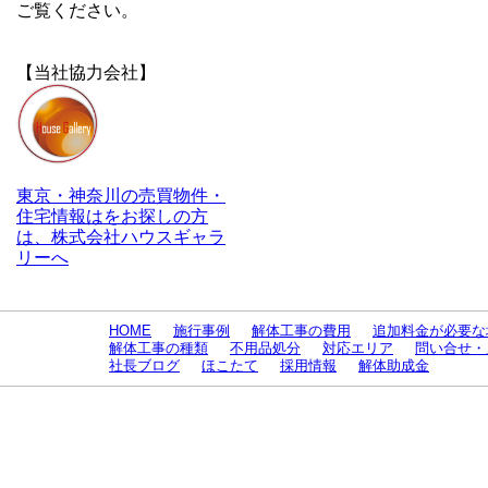
ご覧ください。
【当社協力会社】
東京・神奈川の売買物件・
住宅情報はをお探しの方
は、株式会社ハウスギャラ
リーへ
HOME
施行事例
解体工事の費用
追加料金が必要な
解体工事の種類
不用品処分
対応エリア
問い合せ・
社長ブログ
ほこたて
採用情報
解体助成金