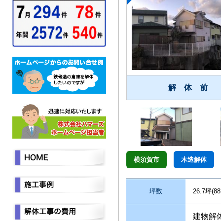
解 体 前
横須賀市
木造解体
坪数
26.7坪(88
建物解