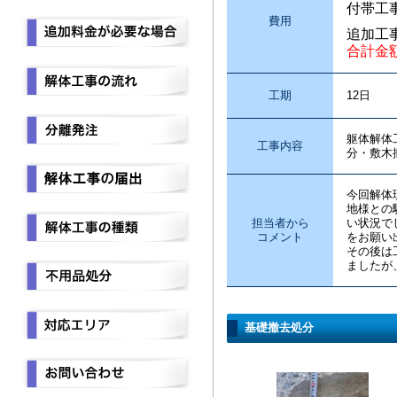
付帯工
費用
追加工
合計金
工期
12日
躯体解体
工事内容
分・敷木
今回解体
地様との
担当者から
い状況で
コメント
をお願い
その後は
ましたが
基礎撤去処分