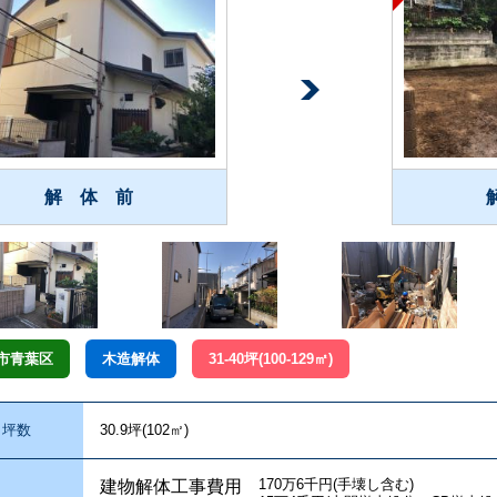
解 体 前
市青葉区
木造解体
31-40坪(100-129㎡)
坪数
30.9坪(102㎡)
170万6千円(手壊し含む)
建物解体工事費用