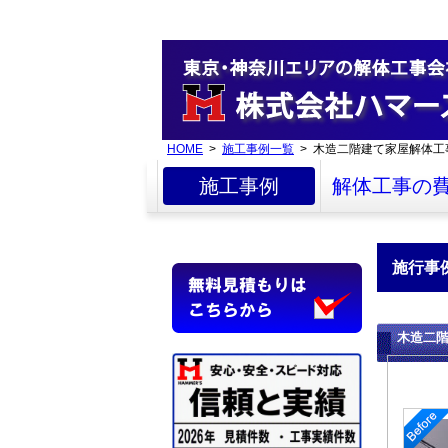
HOME
>
施工事例一覧
> 木造二階建て家屋解体工
施工事例
解体工事の
施行事
木造二