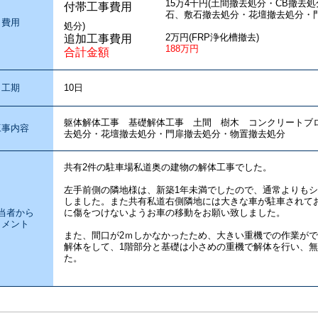
15万4千円(土間撤去処分・CB撤去
付帯工事費用
石、敷石撤去処分・花壇撤去処分・
費用
処分)
2万円(FRP浄化槽撤去)
追加工事費用
188万円
合計金額
工期
10日
躯体解体工事 基礎解体工事 土間 樹木 コンクリート
工事内容
去処分・花壇撤去処分・門扉撤去処分・物置撤去処分
共有2件の駐車場私道奥の建物の解体工事でした。
左手前側の隣地様は、新築1年未満でしたので、通常よりも
しました。また共有私道右側隣地には大きな車が駐車されて
当者から
に傷をつけないようお車の移動をお願い致しました。
コメント
また、間口が2ｍしかなかったため、大きい重機での作業がで
解体をして、1階部分と基礎は小さめの重機で解体を行い、
た。