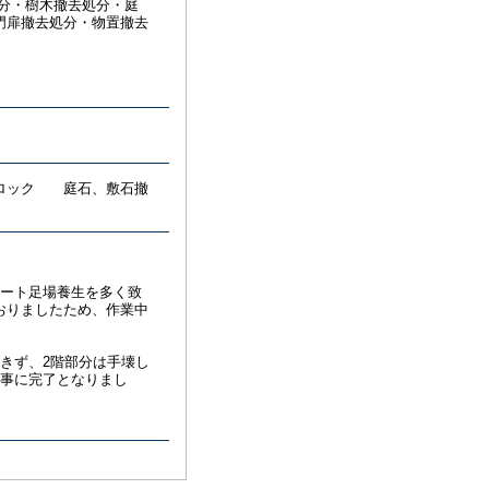
処分・樹木撤去処分・庭
門扉撤去処分・物置撤去
ブロック 庭石、敷石撤
シート足場養生を多く致
おりましたため、作業中
きず、2階部分は手壊し
無事に完了となりまし