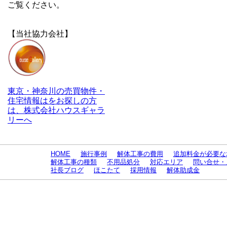
ご覧ください。
【当社協力会社】
東京・神奈川の売買物件・
住宅情報はをお探しの方
は、株式会社ハウスギャラ
リーへ
HOME
施行事例
解体工事の費用
追加料金が必要な
解体工事の種類
不用品処分
対応エリア
問い合せ・
社長ブログ
ほこたて
採用情報
解体助成金