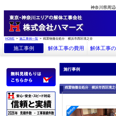
神奈川県周辺
HOME
>
施工事例一覧
> 残置物撤去処分 横浜市西区境之谷
施工事例
解体工事の費用
解体工事の
施行事例
残置物撤去処分 横浜市西区境之