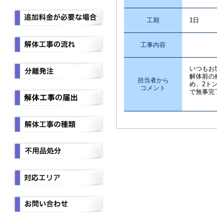
工期
1日
工事内容
残置
いつもお
解体前の
担当者から
め、2ト
コメント
で無事完