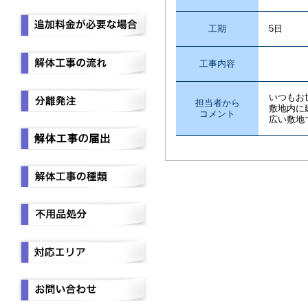
工期
5日
工事内容
草刈
いつもお
担当者から
敷地内に
コメント
広い敷地