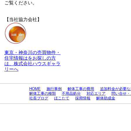
ご覧ください。
【当社協力会社】
東京・神奈川の売買物件・
住宅情報はをお探しの方
は、株式会社ハウスギャラ
リーへ
HOME
施行事例
解体工事の費用
追加料金が必要な
解体工事の種類
不用品処分
対応エリア
問い合せ・
社長ブログ
ほこたて
採用情報
解体助成金