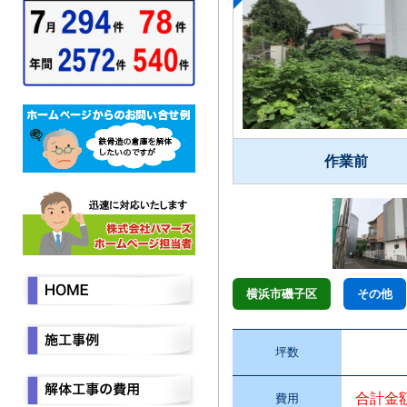
作業前
横浜市磯子区
その他
坪数
合計金
費用