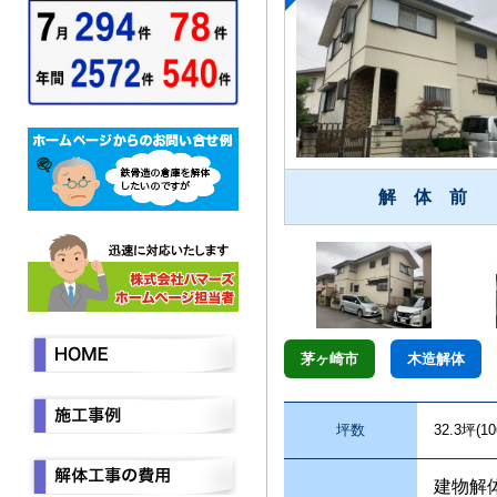
解 体 前
茅ヶ崎市
木造解体
坪数
32.3坪(10
建物解