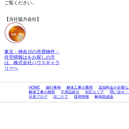
ご覧ください。
【当社協力会社】
東京・神奈川の売買物件・
住宅情報はをお探しの方
は、株式会社ハウスギャラ
リーへ
HOME
施行事例
解体工事の費用
追加料金が必要な
解体工事の種類
不用品処分
対応エリア
問い合せ・
社長ブログ
ほこたて
採用情報
解体助成金