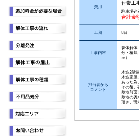
付帯工
費用
駐車場砕
合計金
工期
8日
躯体解体
工事内容
分・植栽
㎝）
木造2階
木造家屋
あった為
担当者から
その後、
コメント
敷地前面
敷地の奥
頂き、現