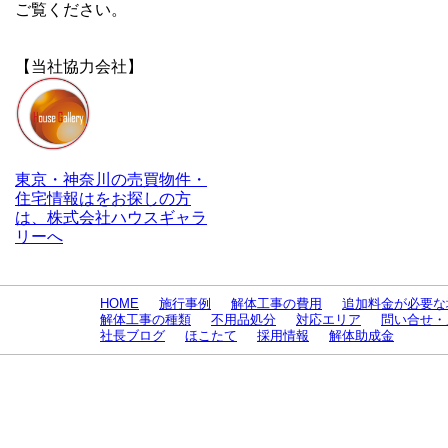
ご覧ください。
【当社協力会社】
東京・神奈川の売買物件・
住宅情報はをお探しの方
は、株式会社ハウスギャラ
リーへ
HOME
施行事例
解体工事の費用
追加料金が必要な
解体工事の種類
不用品処分
対応エリア
問い合せ・
社長ブログ
ほこたて
採用情報
解体助成金