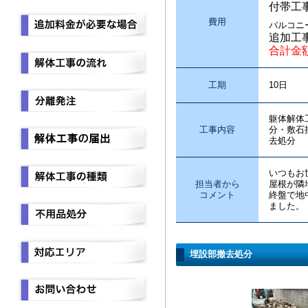
付帯工
費用
バルコニ
追加工
合計金
工期
10日
躯体解体
工事内容
分・敷石
去処分
いつもお
担当者から
屋根が隣
コメント
終盤で地
ました。
埋設部撤去処分