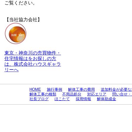
ご覧ください。
【当社協力会社】
東京・神奈川の売買物件・
住宅情報はをお探しの方
は、株式会社ハウスギャラ
リーへ
HOME
施行事例
解体工事の費用
追加料金が必要な
解体工事の種類
不用品処分
対応エリア
問い合せ・
社長ブログ
ほこたて
採用情報
解体助成金