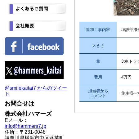
追加工事内容
埋設部撤
大きさ
量
3t車ト
費用
4万円
@smilekaitai7 からのツイー
担当者から
施主様へ
ト
コメント
お問合せは
株式会社ハマーズ
Eメール：
info@hammers7.jp
住所：〒231-0048
神奈川県横浜市中区蓬莱町