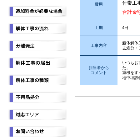
付帯工
費用
合計金
工期
4日
躯体解体
工事内容
去処分・
いつもお
担当者から
た。
コメント
重機をす
地中埋設