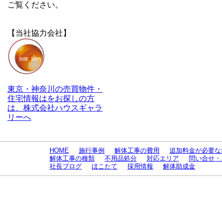
ご覧ください。
【当社協力会社】
東京・神奈川の売買物件・
住宅情報はをお探しの方
は、株式会社ハウスギャラ
リーへ
HOME
施行事例
解体工事の費用
追加料金が必要な
解体工事の種類
不用品処分
対応エリア
問い合せ・
社長ブログ
ほこたて
採用情報
解体助成金