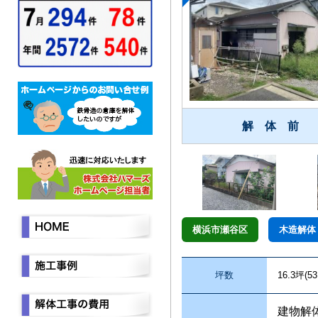
解 体 前
横浜市瀬谷区
木造解体
坪数
16.3坪(53
建物解