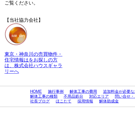
ご覧ください。
【当社協力会社】
東京・神奈川の売買物件・
住宅情報はをお探しの方
は、株式会社ハウスギャラ
リーへ
HOME
施行事例
解体工事の費用
追加料金が必要な
解体工事の種類
不用品処分
対応エリア
問い合せ・
社長ブログ
ほこたて
採用情報
解体助成金