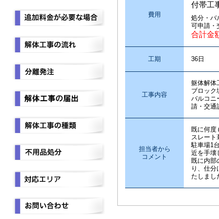
付帯工
費用
処分・バ
可申請・
合計金
工期
36日
躯体解体
ブロック
工事内容
バルコニ
請・交通
既に何度
スレート
駐車場1
担当者から
近を手壊
コメント
既に内部
り、仕分
たしまし