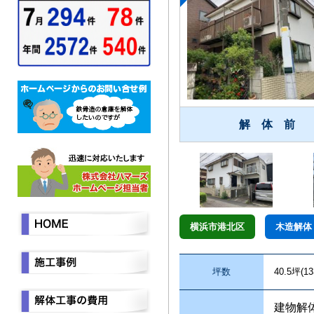
解 体 前
横浜市港北区
木造解体
坪数
40.5坪(13
建物解