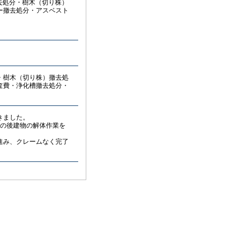
撤去処分・樹木（切り株）
ー撤去処分・アスベスト
樹木（切り株）撤去処
査費・浄化槽撤去処分・
きました。
その後建物の解体作業を
進み、クレームなく完了