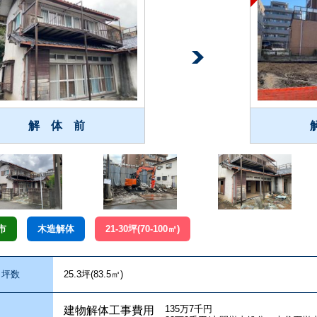
解 体 前
市
木造解体
21-30坪(70-100㎡)
坪数
25.3坪(83.5㎥)
135万7千円
建物解体工事費用