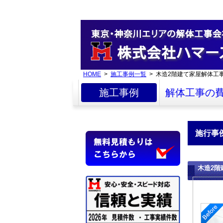
HOME
>
施工事例一覧
> 木造2階建て家屋解体工
施工事例
解体工事の
施行事
木造2階