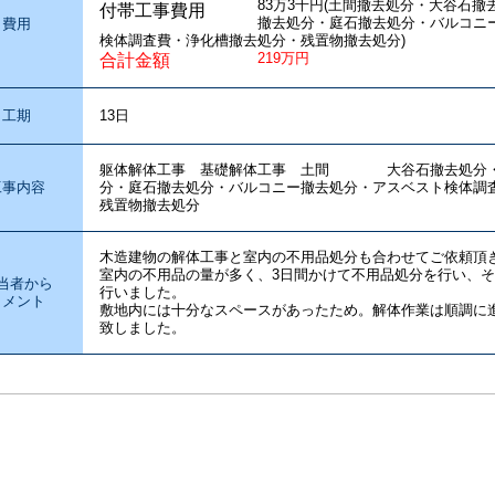
83万3千円(土間撤去処分・大谷石
付帯工事費用
撤去処分・庭石撤去処分・バルコニ
費用
検体調査費・浄化槽撤去処分・残置物撤去処分)
219万円
合計金額
工期
13日
躯体解体工事 基礎解体工事 土間 大谷石撤去処分・
工事内容
分・庭石撤去処分・バルコニー撤去処分・アスベスト検体調
残置物撤去処分
木造建物の解体工事と室内の不用品処分も合わせてご依頼頂
室内の不用品の量が多く、3日間かけて不用品処分を行い、
当者から
行いました。
コメント
敷地内には十分なスペースがあったため。解体作業は順調に
致しました。