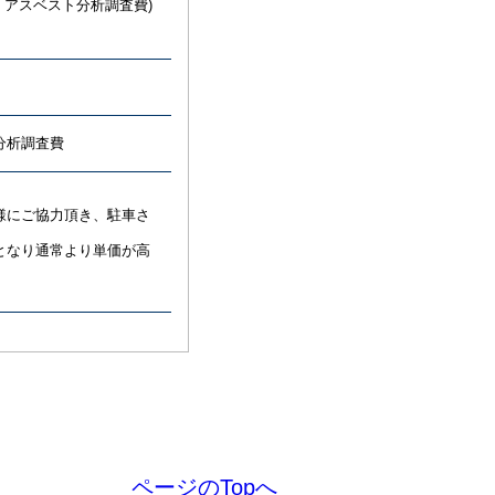
・アスベスト分析調査費)
分析調査費
様にご協力頂き、駐車さ
となり通常より単価が高
ページのTopへ