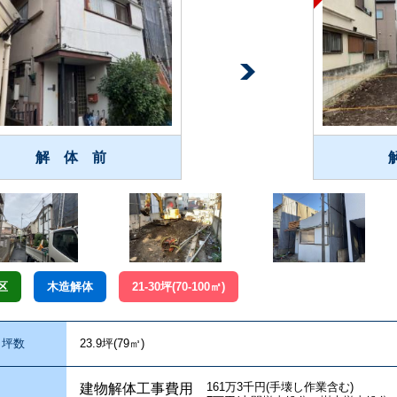
解 体 前
区
木造解体
21-30坪(70-100㎡)
坪数
23.9坪(79㎥)
161万3千円(手壊し作業含む)
建物解体工事費用