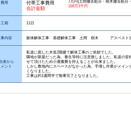
7万円(土間撤去処分・樹木撤去処分
費用
付帯工事費用
168万3千円
合計金額
工期
11日
工事内容
躯体解体工事 基礎解体工事 土間 樹木 アスベスト
私道に面した木造2階建て解体工事のご依頼でした。
隣地が新築だった為、養生等特に注意致しました。私道の皆
当者から
せて頂けたため小運搬費を抑えることが出来ました。
コメント
しかし敷地内にスペースがなかった為、手壊し作業がメイン
くなりました。
工事は約1週間半で無事完了となりました。