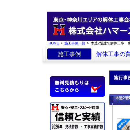
HOME
>
施工事例一覧
> 木造2階建て解体工事 
施工事例
解体工事の
施行事
木造2階