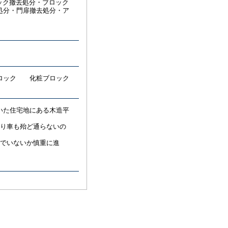
ロック撤去処分・ブロック
処分・門扉撤去処分・ア
ブロック 化粧ブロック
いた住宅地にある木造平
あり車も殆ど通らないの
んでいないか慎重に進