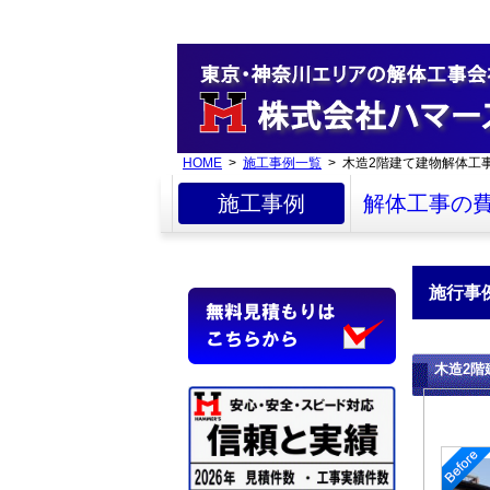
HOME
>
施工事例一覧
> 木造2階建て建物解体工
施工事例
解体工事の
施行事
木造2階