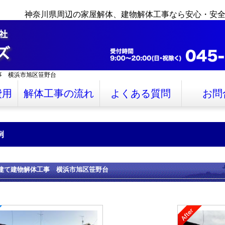
神奈川県周辺の家屋解体、建物解体工事なら安心・安
事 横浜市旭区笹野台
費用
解体工事の流れ
よくある質問
お問
例
建て建物解体工事 横浜市旭区笹野台