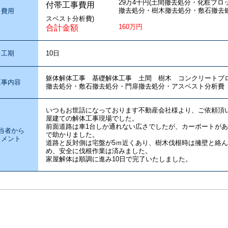
29万4千円(土間撤去処分・化粧ブ
付帯工事費用
撤去処分・樹木撤去処分・敷石撤去
費用
スベスト分析費)
160万円
合計金額
工期
10日
躯体解体工事 基礎解体工事 土間 樹木 コンクリート
工事内容
撤去処分・敷石撤去処分・門扉撤去処分・アスベスト分析費
いつもお世話になっております不動産会社様より、ご依頼頂
屋建ての解体工事現場でした。
前面道路は車1台しか通れない広さでしたが、カーポートが
当者から
で助かりました。
コメント
道路と反対側は宅盤が5ｍ近くあり、樹木伐根時は擁壁と絡
め、安全に伐根作業は済みました。
家屋解体は順調に進み10日で完了いたしました。