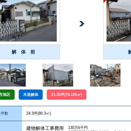
解 体 前
市旭区
木造解体
21-30坪(70-100㎡)
坪数
24.3坪(80.3㎥)
130万6千円
建物解体工事費用