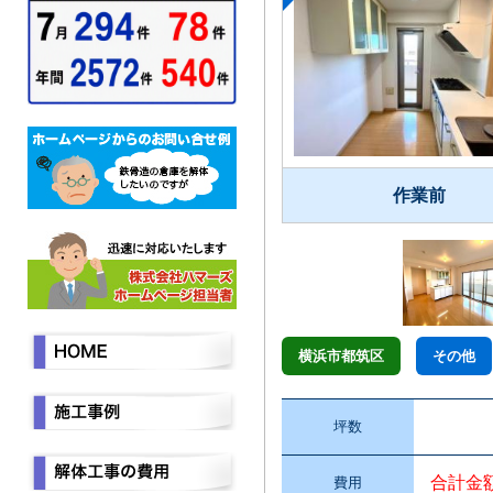
作業前
横浜市都筑区
その他
坪数
合計金
費用