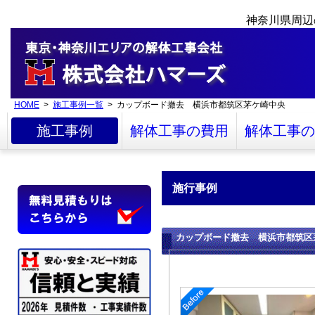
神奈川県周辺
HOME
>
施工事例一覧
> カップボード撤去 横浜市都筑区茅ケ崎中央
施工事例
解体工事の費用
解体工事の
施行事例
カップボード撤去 横浜市都筑区