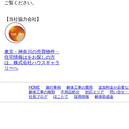
ご覧ください。
【当社協力会社】
東京・神奈川の売買物件・
住宅情報はをお探しの方
は、株式会社ハウスギャラ
リーへ
HOME
施行事例
解体工事の費用
追加料金が必要な
解体工事の種類
不用品処分
対応エリア
問い合せ・
社長ブログ
ほこたて
採用情報
解体助成金