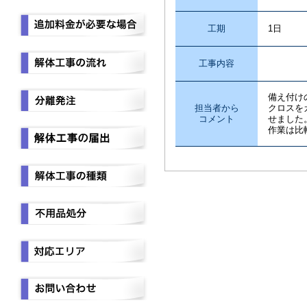
工期
1日
工事内容
カッ
備え付け
担当者から
クロスを
コメント
せました
作業は比